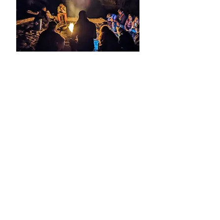
3 Days Wild Po Delta
Survival Experience
Spedizione tra acqua e terra nel cuore del
Delta del Po, con survival, orienteering e