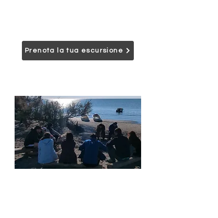
ecologica, per vivere in libertà e silenzio
lagune, fiumi e canneti, immersi nella
natura, tutto l’anno e in ogni stagione.
Prenota la tua escursione
One Day Wild Po Delta
Immersione psico-fisica nel contesto
naturale delle ultime diramazioni del
fiume Po. Esplorerai ambienti remoti e