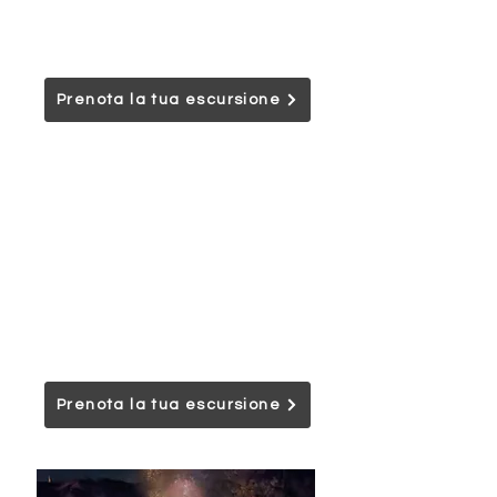
selvaggi raggiungibili via mare o fiume
solo dopo aver attraversato veri e
proprio labirinti di canneti.
Prenota la tua escursione
Wild Po Delta Survival
Experience
Avventura nel Delta del Po tra natura e
sopravvivenza, con orienteering, attività
outdoor e campo base. Un’esperienza
formativa per superare i propri limiti e
riscoprire l’essenziale.
Prenota la tua escursione