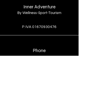
Inner Adventure
By Wellness-Sport-Tourism
By
P. IVA
01670930476
Phone
+39 389 164 6048
Email
enricopenini@gmail.com
Social