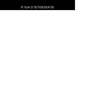
P. IVA
01670930476
Phone
+39 389 164 6048
Email
enricopenini@gmail.com
Social