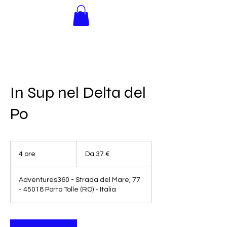
INNER
ADVENTURE
In Sup nel Delta del
Po
Da
37
4 ore
4
Da 37 €
euro
o
r
Adventures360 - Strada del Mare, 77
e
- 45018 Porto Tolle (RO) - Italia