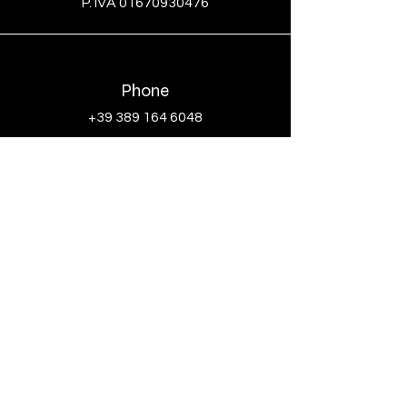
P. IVA
01670930476
Phone
+39 389 164 6048
Email
enricopenini@gmail.com
Social