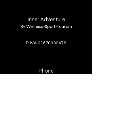
clienti che possono acquistare da te
in tutta sicurezza.
Inner Adventure
By Wellness-Sport-Tourism
By
P. IVA
01670930476
Phone
+39 389 164 6048
Email
enricopenini@gmail.com