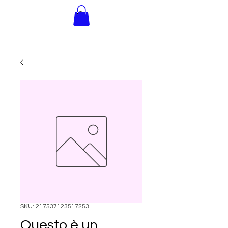
INNER
ADVENTURE
SKU: 217537123517253
Questo è un