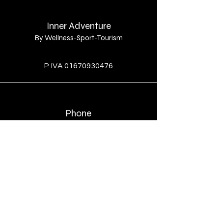
in tutta sicurezza.
Inner Adventure
By Wellness-Sport-Tourism
By
P. IVA
01670930476
Phone
+39 389 164 6048
Email
enricopenini@gmail.com